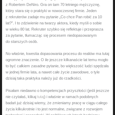
z Robertem DeNiro. Gra on tam 70 letniego mężczyznę,
który stara się o praktyki w nowoczesnej firmie. Jeden
z rekruterów zadaje mu pytanie „Co chce Pan robić za 10
lat?”. I to zdziwienie na twarzy aktora, kiedy myśli o sobie
w wieku 80 lat. Rekruter szybko się reflektuje i przeprasza
za pytanie, tłumacząc się procesem niedopasowanym
do starszych osób.
No właśnie, kwestia dopasowania procesu do realiów ma tutaj
ogromne znaczenie. O ile jeszcze kilkanaście lat temu mogło
to być całkiem zasadne pytanie, bo większość ludzi spędzała
w jednej firmie lata, a nawet całe życie zawodowe, o tyle
dzisiaj taka praktyka należy już do rzadkości.
Pisałam niedawno o kompetencjach przyszłości (jeśli jeszcze
nie czytałaś, klikaj
tuta
j
) i właśnie w ramach podobnych
badań już dzisiaj wiemy, że zmieniamy pracę w ciągu całego
życia kilkukrotnie i to jest normalne, związane z rozwojem