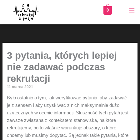
Przejdź
0
do
treści
3 pytania, których lepiej
nie zadawać podczas
rekrutacji
11 marca 2021
Było ostatnio o tym, jak weryfikować pytania, aby zadawać
je z sensem i aby uzyskiwać z nich maksymalnie dużo
użytecznych w ocenie informacji. Słuszność tych pytań jest
zawsze związana z kontekstem stanowiska, na które
rekrutujemy, bo to właśnie warunkuje obszary, o które
chcemy lub musimy dopytać. Są jednak takie pytania, które