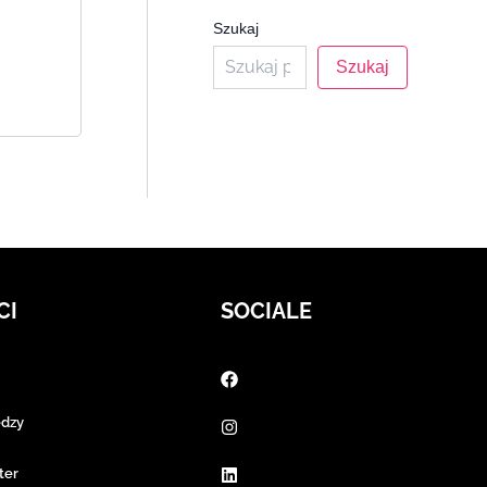
Szukaj
Szukaj
CI
SOCIALE
edzy
ter