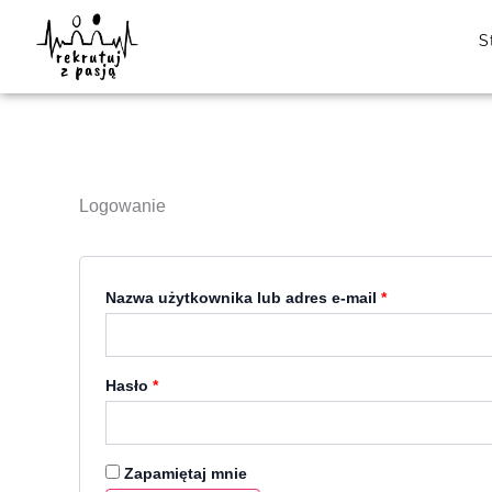
Przejdź
Wymagane
Wymagane
do
S
treści
Logowanie
Nazwa użytkownika lub adres e-mail
*
Hasło
*
Zapamiętaj mnie