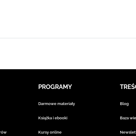
PROGRAMY
TREŚ
Darmowe materiały
Blog
Książka i ebooki
Baza wi
erów
Kursy online
Newslet