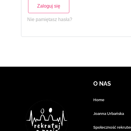
Zaloguj się
Nie pamiętasz hasła?
O NAS
Home
Joanna Urbańska
Społeczność rekrut