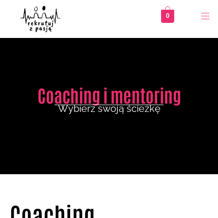
Przejdź
0
do
treści
Coaching i mentoring
Wybierz swoją ścieżkę
Coaching