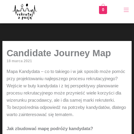
Przejdź
0
do
treści
Candidate Journey Map
18 marca 2021
Mapa Kandydata – co to takiego i w jak sposób może pomóc
przy projektowaniu najlepszego procesu rekrutacyjnego?
Wejście w buty kandydata i z tej perspektywy planowanie
procesu rekrutacyjnego może przynieść wiele korzyści dla
wizerunku pracodawcy, ale i dla samej marki rekruterki.
To bezpośrednia odpowiedź na potrzeby kandydatów, dlatego
warto zainteresować się tematem.
Jak zbudować mapę podróży kandydata?