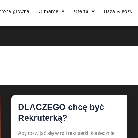
trona główna
O marce
Oferta
Baza wiedzy
DLACZEGO chcę być
DLACZEGO
chcę
Rekruterką?
być
Rekruterką?
Aby rozwijać się w roli rekruterki, koniecznie