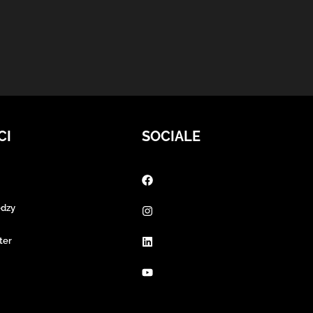
CI
SOCIALE
edzy
ter