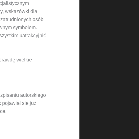
cjalistycznym
ny, wskazówki dla
ozatrudnionych osób
mownym symbolem.
szystkim uatrakcyjnić
aprawdę wielkie
ozpisaniu autorskiego
 pojawiał się już
ce.