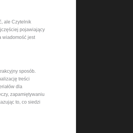
, ale Czytelnik
jczęściej pojawiający
ra wiadomość jest
trakcyjny sposób.
alizację treści
eriałów dla
zeczy, zapamiętywaniu
azując to, co siedzi