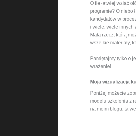
O ile łatwiej wziąć 
programie? O niebo ł
kandydatów w procesi
i wiele, wiele inny
Mała rzecz, którą moż
wszelkie materiały, k
Pamiętajmy tylko o j
wrażenie!
Moja wizualizacja k
Poniżej możecie zoba
modelu szkolenia z re
na moim blogu, ta wer