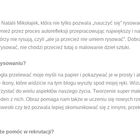
atalii Mikołajek, która nie tylko pozwala „nauczyć się” rysować
wnież przez proces autorefleksji przepracowując największy i na
tórzy nie rysują, czyli „ale ja przecież nie umiem rysować”. Dob
ysować, nie chodzi przecież tutaj o malowanie dzieł sztuki.
 rysowaniu?
gła przelewać moje myśli na papier i pokazywać je w prosty i a
kony, które widzicie na tym blogu wyszły spod mojej ręki. Wizu
zystać do wielu aspektów naszego życia. Tworzenie super mat
 jeden z nich. Obraz pomaga nam także w uczeniu się nowych r
kwestii czy też pozwala lepiej skomunikować się z innymi, przek
że pomóc w rekrutacji?