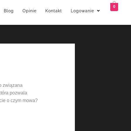
0
Blog
Opinie
Kontakt
Logowanie
io związana
 która pozwala
iecie o czym mowa?