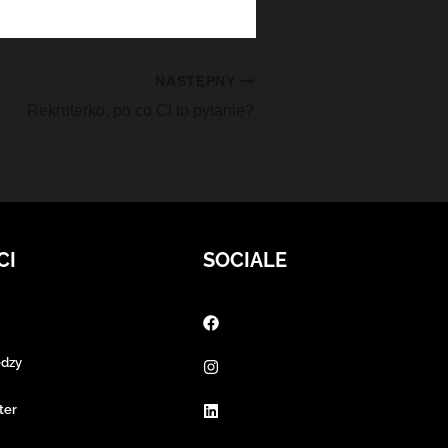
NASTĘPNY
Rekruterko, po co Ci to pytanie?
CI
SOCIALE
edzy
ter