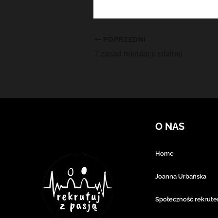
POPRZEDNI
7 zasad rekrutacji zdalnej
O NAS
Home
Joanna Urbańska
Społeczność rekrut