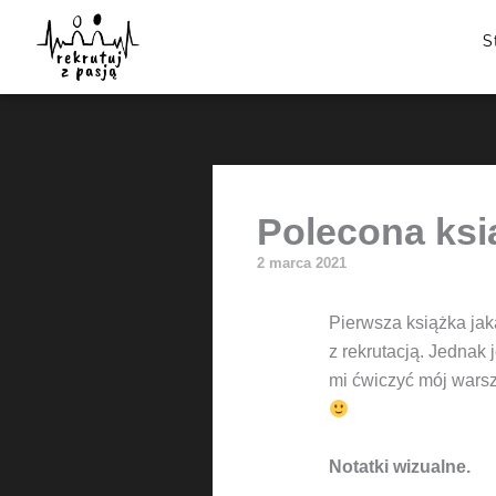
Przejdź
do
S
treści
Polecona ksi
2 marca 2021
Pierwsza książka jak
z rekrutacją. Jednak j
mi ćwiczyć mój warsz
Notatki wizualne.