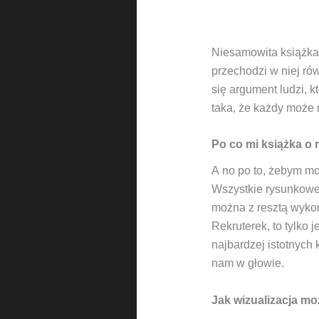
Niesamowita książka N
przechodzi w niej ró
się argument ludzi, k
taka, że każdy może r
Po co mi książka o
A no po to, żebym mo
Wszystkie rysunkowe i
można z resztą wykor
Rekruterek, to tylko
najbardzej istotnych 
nam w głowie.
Jak wizualizacja mo