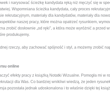
ołówek i narysować ścieżkę kandydata ręką niż męczyć się w spe
atwiej. Wspomniana ścieżka kandydata, cały proces rekrutacyj
e rekrutacyjnym, materiały dla kandydatów, materiały dla now
ch aspektów naszej pracy, które można opatrzeć rysunkiem, wy
na zrobić dosłownie „od ręki”, a która może wyróżnić a przed w
tóre produkujemy.
ednej rzeczy, aby zachować spójność i styl, a możemy zrobić n
ursu online
czyć efekty pracy z książką Notatki Wizualne. Pomogła mi w r
krutacji dla Was. Co bardziej wnikliwi wiedzą, że jeden rysunek
sja pozostała jednak udoskonalona i to właśnie dzięki tej książ