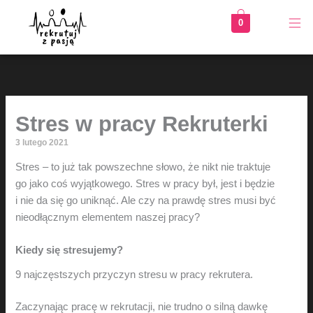
Przejdź
0
do
treści
Stres w pracy Rekruterki
3 lutego 2021
Stres – to już tak powszechne słowo, że nikt nie traktuje
go jako coś wyjątkowego. Stres w pracy był, jest i będzie
i nie da się go uniknąć. Ale czy na prawdę stres musi być
nieodłącznym elementem naszej pracy?
Kiedy się stresujemy?
9 najczęstszych przyczyn stresu w pracy rekrutera.
Zaczynając pracę w rekrutacji, nie trudno o silną dawkę