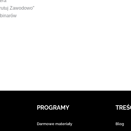
era
rutuj Zawodowo”
binarów
PROGRAMY
TREŚ
Darmowe materiały
Blog