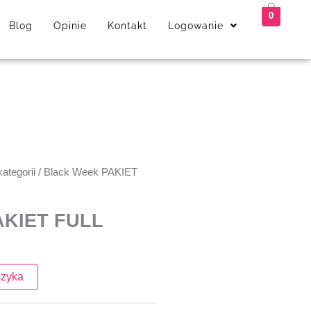
FULL
0
Blog
Opinie
Kontakt
Logowanie
ategorii
/ Black Week PAKIET
AKIET FULL
szyka