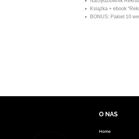
Narzędziownik Rekrut
Książka + ebook “Rek
BONUS: Pakiet 10 we
O NAS
Home