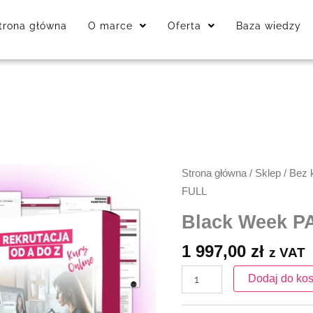
trona główna
O marce
Oferta
Baza wiedzy
ilość
Strona główna
/
Sklep
/
Bez k
Black
FULL
Week
PAKIET
Black Week P
FULL
1 997,00
zł
z VAT
Dodaj do ko