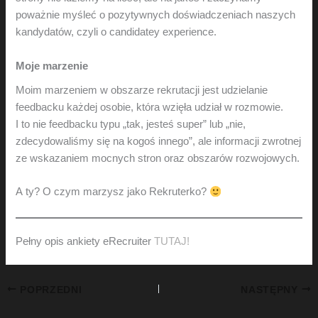
poważnie myśleć o pozytywnych doświadczeniach naszych
kandydatów, czyli o candidatey experience.
Moje marzenie
Moim marzeniem w obszarze rekrutacji jest udzielanie
feedbacku każdej osobie, która wzięła udział w rozmowie.
I to nie feedbacku typu „tak, jesteś super” lub „nie,
zdecydowaliśmy się na kogoś innego”, ale informacji zwrotnej
ze wskazaniem mocnych stron oraz obszarów rozwojowych.
A ty? O czym marzysz jako Rekruterko?
Pełny opis ankiety eRecruiter
TUTAJ!
POPRZEDNI
NASTĘPNY