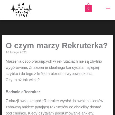
Przejdź
0
do
treści
O czym marzy Rekruterka?
10 lutego 2021
Marzenia osób pracujących w rekrutacjach nie są zbytnio
wygórowane. Znalezienie idealnego kandydata, najlepiej
szybko i do tego z krótkim okresem wypowiedzenia.
Czy to aż tak wiele?
Badanie eRecruiter
Z okazji świąt zespół eRecruiter wysłał do swoich klientów
zabawną ankietę pytającą rekruterów co chcieliby dostać
pod choinkę. Kiedy czytałam podsumowanie ankiety,