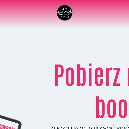
Pobierz 
boo
Zacznij kontrolować swó