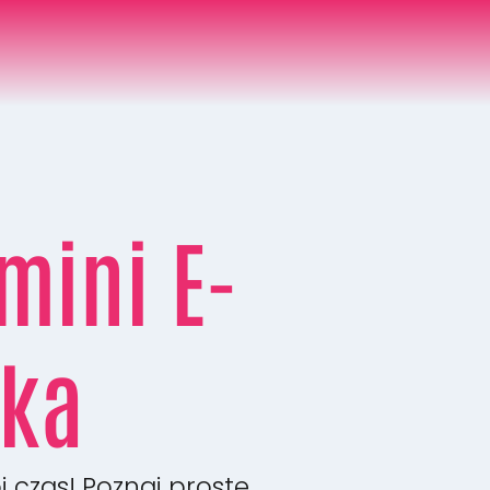
mini E-
ka
j czas! Poznaj proste