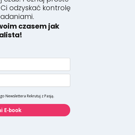
 Ci odzyskać kontrolę
zadaniami.
swoim czasem jak
alista!
o Newslettera Rekrutuj z Pasją.
i E-book